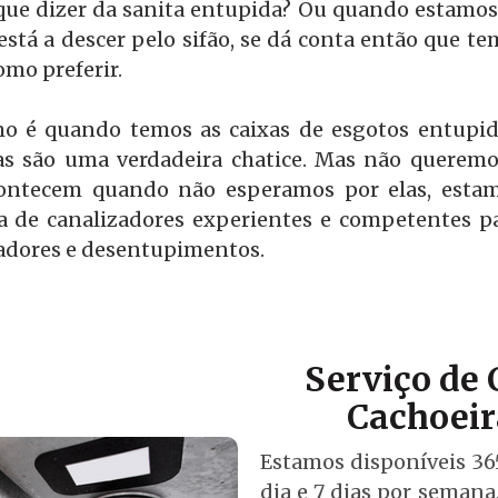
 que dizer da sanita entupida? Ou quando estamos a
está a descer pelo sifão, se dá conta então que
omo preferir.
o é quando temos as caixas de esgotos entup
as são uma verdadeira chatice. Mas não queremos
acontecem quando não esperamos por elas, estam
 de canalizadores experientes e competentes par
izadores e desentupimentos.
Serviço de
Cachoeir
Estamos disponíveis 365
dia e 7 dias por semana