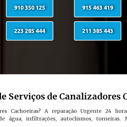
910 350 125
915 463 419
223 285 444
211 385 443
e Serviços de Canalizadores 
res Cachoeiras? A reparação Urgente 24 hora
e água, infiltrações, autoclismos, torneira