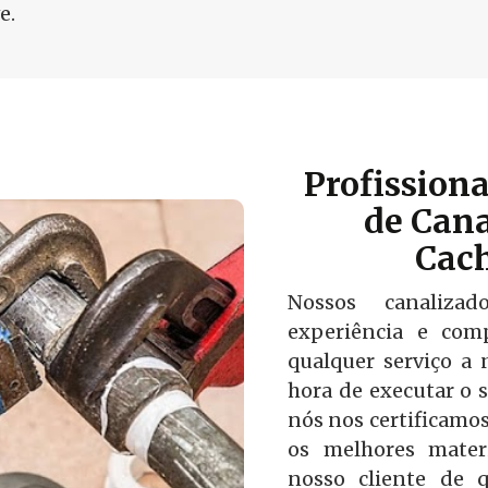
e.
Profission
de Cana
Cach
Nossos canalizad
experiência e comp
qualquer serviço a 
hora de executar o s
nós nos certificamo
os melhores mater
nosso cliente de 