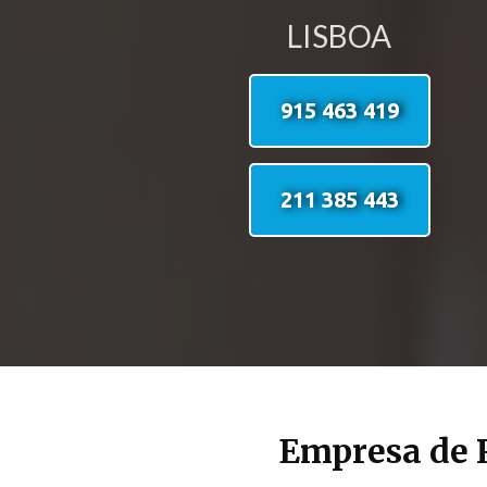
LISBOA
915 463 419
211 385 443
Empresa de 