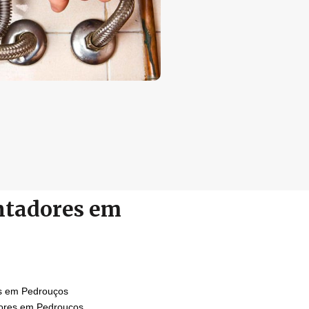
ntadores em
es em Pedrouços
ores em Pedrouços