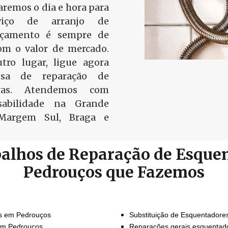
remos o dia e hora para
viço de arranjo de
rçamento é sempre de
om o valor de mercado.
ro lugar, ligue agora
sa de reparação de
ras. Atendemos com
sabilidade na Grande
 Margem Sul, Braga e
balhos de Reparação de Esque
Pedrouços que Fazemos
s em Pedrouços
Substituição de Esquentador
em Pedrouços
Reparações gerais esquentad