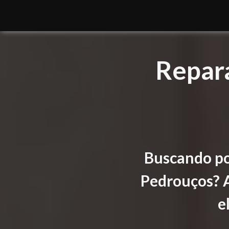
Repar
Buscando po
Pedrouços? A
e