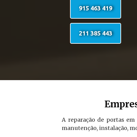
915 463 419
211 385 443
Empres
A reparação de portas em 
manutenção, instalação, mo