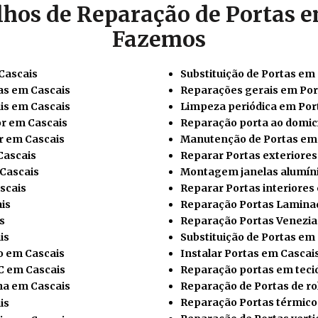
lhos de Reparação de Portas e
Fazemos
Cascais
Substituição de Portas em
as em Cascais
Reparações gerais em Por
is em Cascais
Limpeza periódica em Por
or em Cascais
Reparação porta ao domicí
r em Cascais
Manutenção de Portas em
Cascais
Reparar Portas exteriores
Cascais
Montagem janelas alumíni
scais
Reparar Portas interiores
is
Reparação Portas Lamina
s
Reparação Portas Venezia
is
Substituição de Portas em
o em Cascais
Instalar
Portas em Cascai
C em Cascais
Reparação portas em teci
ha em Cascais
Reparação de Portas de ro
Reparação Portas térmico
is