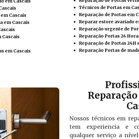
Reparação de Portas verti
io em Cascais
Técnicos de Portas em Cas
Cascais
Reparação de Portas em C
 em Cascais
Reparar estore avariado 
a em Cascais
Reparação urgente de Por
Cascais
Reparação Portas 24 Hora
m Cascais
Reparação de Portas 24H 
Reparação Portas de made
as em Cascais
Profis
Reparação 
Ca
Nossos técnicos em rep
tem experiencia e co
qualquer serviço a níve