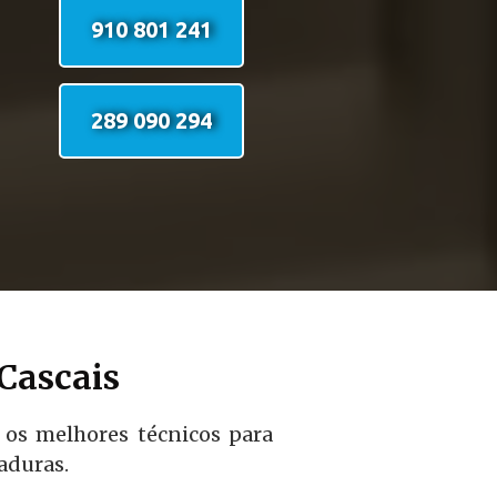
910 801 241
289 090 294
Cascais
 os melhores técnicos para
aduras.