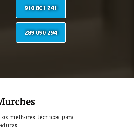
910 801 241
289 090 294
 Murches
 os melhores técnicos para
aduras.