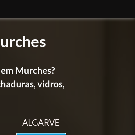
Murches
s em Murches?
haduras, vidros,
ALGARVE