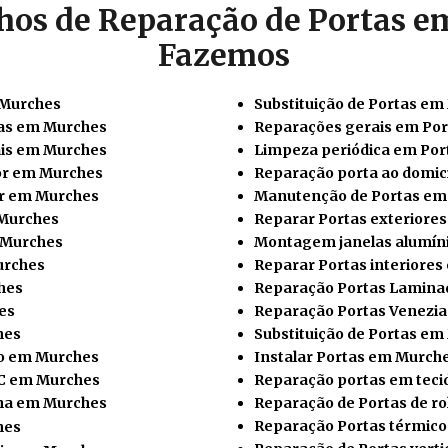
hos de Reparação de Portas 
Fazemos
 Murches
Substituição de Portas e
cas em Murches
Reparações gerais em Po
is em Murches
Limpeza periódica em Po
or em Murches
Reparação porta ao domic
or em Murches
Manutenção de Portas em
 Murches
Reparar Portas exteriore
 Murches
Montagem janelas alumín
urches
Reparar Portas interiore
hes
Reparação Portas Lamina
es
Reparação Portas Venezi
hes
Substituição de Portas e
io em Murches
Instalar
Portas em Murch
C em Murches
Reparação portas em tec
nha em Murches
Reparação de Portas de r
Reparação Portas térmic
hes