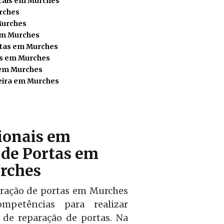
icais em Murches
rches
Murches
em Murches
rtas em Murches
as em Murches
 em Murches
eira em Murches
sionais em
de Portas em
rches
aração de portas em Murches
mpetências para realizar
l de reparação de portas. Na