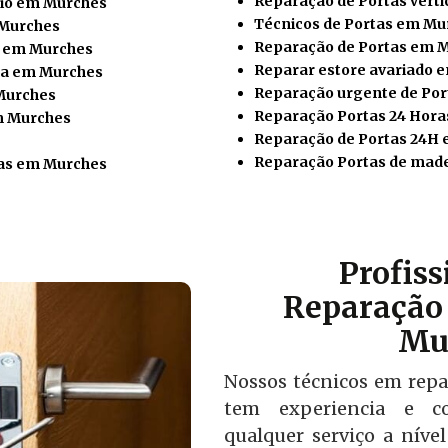
Reparação de Portas vert
nio em Murches
Técnicos de Portas em Mu
 Murches
Reparação de Portas em 
o em Murches
Reparar estore avariado 
sa em Murches
Reparação urgente de Po
 Murches
Reparação Portas 24 Hor
em Murches
Reparação de Portas 24H
Reparação Portas de mad
as em Murches
Profis
Reparação 
Mu
Nossos técnicos em rep
tem experiencia e co
qualquer serviço a níve