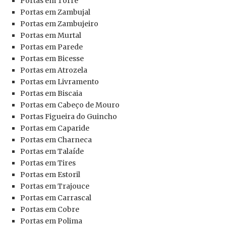
Portas
em Torre
Portas
em Zambujal
Portas
em Zambujeiro
Portas
em Murtal
Portas
em Parede
Portas
em Bicesse
Portas
em Atrozela
Portas
em Livramento
Portas
em Biscaia
Portas
em Cabeço de Mouro
Portas
Figueira do Guincho
Portas
em Caparide
Portas
em Charneca
Portas
em Talaíde
Portas
em Tires
Portas
em Estoril
Portas
em Trajouce
Portas
em Carrascal
Portas
em Cobre
Portas
em Polima