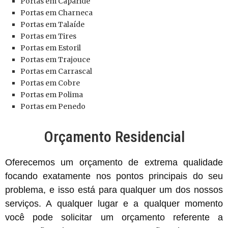
Portas
em Caparide
Portas
em Charneca
Portas
em Talaíde
Portas
em Tires
Portas
em Estoril
Portas
em Trajouce
Portas
em Carrascal
Portas
em Cobre
Portas
em Polima
Portas
em Penedo
Orçamento Residencial
Oferecemos um orçamento de extrema qualidade
focando exatamente nos pontos principais do seu
problema, e isso está para qualquer um dos nossos
serviços. A qualquer lugar e a qualquer momento
você pode solicitar um orçamento referente a