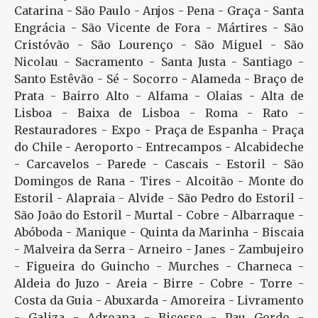
Catarina - São Paulo - Anjos - Pena - Graça - Santa
Engrácia - São Vicente de Fora - Mártires - São
Cristóvão - São Lourenço - São Miguel - São
Nicolau - Sacramento - Santa Justa - Santiago -
Santo Estêvão - Sé - Socorro - Alameda - Braço de
Prata - Bairro Alto - Alfama - Olaias - Alta de
Lisboa - Baixa de Lisboa - Roma - Rato -
Restauradores - Expo - Praça de Espanha - Praça
do Chile - Aeroporto - Entrecampos - Alcabideche
- Carcavelos - Parede - Cascais - Estoril - São
Domingos de Rana - Tires - Alcoitão - Monte do
Estoril - Alapraia - Alvide - São Pedro do Estoril -
São João do Estoril - Murtal - Cobre - Albarraque -
Abóboda - Manique - Quinta da Marinha - Biscaia
- Malveira da Serra - Arneiro - Janes - Zambujeiro
- Figueira do Guincho - Murches - Charneca -
Aldeia do Juzo - Areia - Birre - Cobre - Torre -
Costa da Guia - Abuxarda - Amoreira - Livramento
- Galiza - Adroana - Bicesse - Pau Gordo -