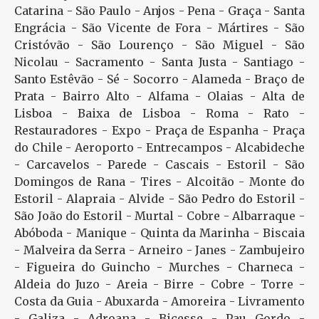
Catarina - São Paulo - Anjos - Pena - Graça - Santa
Engrácia - São Vicente de Fora - Mártires - São
Cristóvão - São Lourenço - São Miguel - São
Nicolau - Sacramento - Santa Justa - Santiago -
Santo Estêvão - Sé - Socorro - Alameda - Braço de
Prata - Bairro Alto - Alfama - Olaias - Alta de
Lisboa - Baixa de Lisboa - Roma - Rato -
Restauradores - Expo - Praça de Espanha - Praça
do Chile - Aeroporto - Entrecampos - Alcabideche
- Carcavelos - Parede - Cascais - Estoril - São
Domingos de Rana - Tires - Alcoitão - Monte do
Estoril - Alapraia - Alvide - São Pedro do Estoril -
São João do Estoril - Murtal - Cobre - Albarraque -
Abóboda - Manique - Quinta da Marinha - Biscaia
- Malveira da Serra - Arneiro - Janes - Zambujeiro
- Figueira do Guincho - Murches - Charneca -
Aldeia do Juzo - Areia - Birre - Cobre - Torre -
Costa da Guia - Abuxarda - Amoreira - Livramento
- Galiza - Adroana - Bicesse - Pau Gordo -