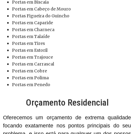
Portas
em Biscaia
Portas
em Cabeço de Mouro
Portas
Figueira do Guincho
Portas
em Caparide
Portas
em Charneca
Portas
em Talaíde
Portas
em Tires
Portas
em Estoril
Portas
em Trajouce
Portas
em Carrascal
Portas
em Cobre
Portas
em Polima
Portas
em Penedo
Orçamento Residencial
Oferecemos um orçamento de extrema qualidade
focando exatamente nos pontos principais do seu
problema, e isso está para qualquer um dos nossos