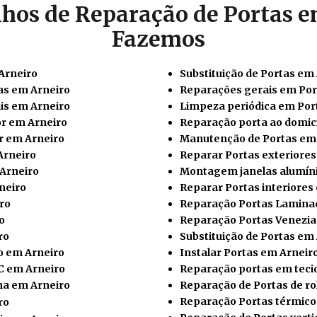
lhos de Reparação de Portas e
Fazemos
Arneiro
Substituição de Portas em
as em Arneiro
Reparações gerais em Por
is em Arneiro
Limpeza periódica em Por
or em Arneiro
Reparação porta ao domicí
r em Arneiro
Manutenção de Portas em
Arneiro
Reparar Portas exteriores
Arneiro
Montagem janelas alumíni
neiro
Reparar Portas interiores
ro
Reparação Portas Lamina
o
Reparação Portas Venezia
ro
Substituição de Portas em
o em Arneiro
Instalar
Portas em Arneir
C em Arneiro
Reparação portas em teci
ha em Arneiro
Reparação de Portas de ro
Reparação Portas térmico
ro