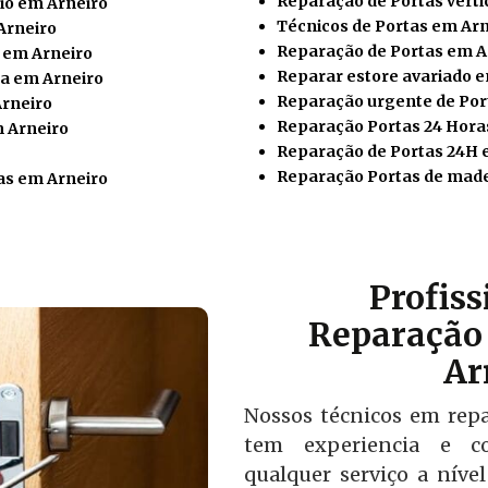
Reparação de Portas verti
io em Arneiro
Técnicos de Portas em Arn
Arneiro
Reparação de Portas em A
 em Arneiro
Reparar estore avariado 
a em Arneiro
Reparação urgente de Por
Arneiro
Reparação Portas 24 Hora
m Arneiro
Reparação de Portas 24H 
Reparação Portas de made
as em Arneiro
Profis
Reparação 
Ar
Nossos técnicos em rep
tem experiencia e co
qualquer serviço a níve