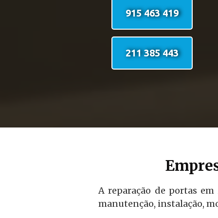
915 463 419
211 385 443
Empres
A reparação de portas em 
manutenção, instalação, mo