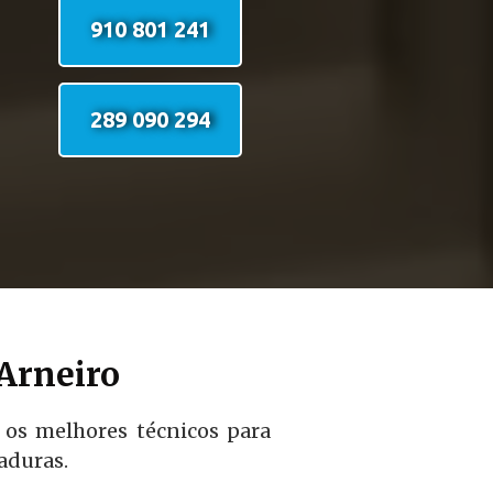
910 801 241
289 090 294
Arneiro
 os melhores técnicos para
aduras.