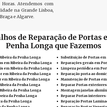
4 Horas. Atendemos com
idade na Grande Lisboa,
Braga e Algarve.
lhos de Reparação de Portas 
Penha Longa que Fazemos
Ribeira da Penha Longa
Substituição de Portas em
as em Ribeira da Penha Longa
Reparações gerais em Por
s em Ribeira da Penha Longa
Limpeza periódica em Por
or em Ribeira da Penha Longa
Reparação porta ao domicí
r em Ribeira da Penha Longa
Manutenção de Portas em 
Ribeira da Penha Longa
Reparar Portas exteriore
Ribeira da Penha Longa
Montagem janelas alumíni
beira da Penha Longa
Reparar Portas interiores
ira da Penha Longa
Reparação Portas Laminad
a da Penha Longa
Reparação Portas Venezia