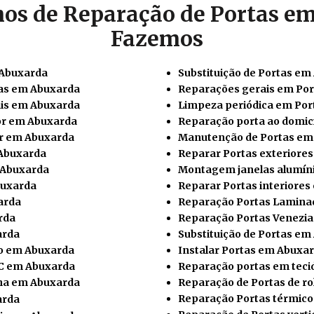
hos de Reparação de Portas e
Fazemos
 Abuxarda
Substituição de Portas e
cas em Abuxarda
Reparações gerais em Po
is em Abuxarda
Limpeza periódica em Po
or em Abuxarda
Reparação porta ao domic
or em Abuxarda
Manutenção de Portas em
 Abuxarda
Reparar Portas exteriore
 Abuxarda
Montagem janelas alumín
buxarda
Reparar Portas interiore
arda
Reparação Portas Lamina
rda
Reparação Portas Venezi
arda
Substituição de Portas e
io em Abuxarda
Instalar
Portas em Abuxa
C em Abuxarda
Reparação portas em tec
nha em Abuxarda
Reparação de Portas de r
Reparação Portas térmic
arda