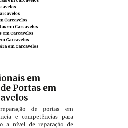
cais em Carcavelos
rcavelos
arcavelos
em Carcavelos
tas em Carcavelos
s em Carcavelos
em Carcavelos
ira em Carcavelos
sionais em
de Portas em
avelos
reparação de portas em
encia e competências para
iço a nível de reparação de