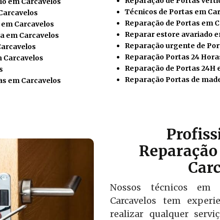
Reparação de Portas verti
io em Carcavelos
Técnicos de Portas em Ca
Carcavelos
Reparação de Portas em C
o em Carcavelos
Reparar estore avariado 
a em Carcavelos
Reparação urgente de Por
Carcavelos
Reparação Portas 24 Hora
m Carcavelos
Reparação de Portas 24H 
s
Reparação Portas de made
as em Carcavelos
Profis
Reparação 
Carc
Nossos técnicos em 
Carcavelos tem experi
realizar qualquer serv