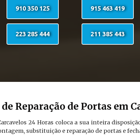
910 350 125
915 463 419
223 285 444
211 385 443
de Reparação de Portas em C
arcavelos 24 Horas coloca a sua inteira disposiçã
ntagem, substituição e reparação de portas e fech