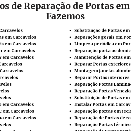
os de Reparação de Portas em
Fazemos
Carcavelos
Substituição de Portas em
as em Carcavelos
Reparações gerais em Por
is em Carcavelos
Limpeza periódica em Por
or em Carcavelos
Reparação porta ao domicí
r em Carcavelos
Manutenção de Portas em
Carcavelos
Reparar Portas exteriore
Carcavelos
Montagem janelas alumín
rcavelos
Reparar Portas interiores
avelos
Reparação Portas Lamina
elos
Reparação Portas Venezia
velos
Substituição de Portas em
o em Carcavelos
Instalar
Portas em Carcav
C em Carcavelos
Reparação portas em teci
ha em Carcavelos
Reparação de Portas de ro
Reparação Portas térmico
velos