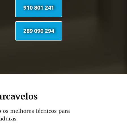
910 801 241
289 090 294
arcavelos
o os melhores técnicos para
aduras.