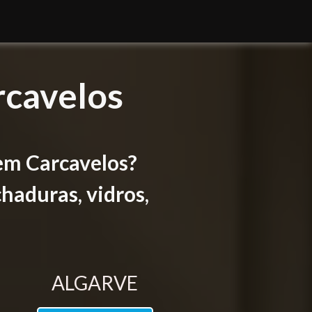
rcavelos
em Carcavelos?
haduras, vidros,
ALGARVE