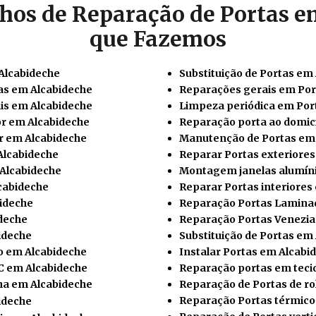
hos de Reparação de Portas e
que Fazemos
Alcabideche
Substituição de Portas em
as em Alcabideche
Reparações gerais em Por
is em Alcabideche
Limpeza periódica em Por
or em Alcabideche
Reparação porta ao domicí
r em Alcabideche
Manutenção de Portas em
Alcabideche
Reparar Portas exteriore
Alcabideche
Montagem janelas alumíni
cabideche
Reparar Portas interiores
bideche
Reparação Portas Lamina
deche
Reparação Portas Venezia
ideche
Substituição de Portas em
o em Alcabideche
Instalar
Portas em Alcabi
C em Alcabideche
Reparação portas em teci
ha em Alcabideche
Reparação de Portas de ro
Reparação Portas térmico
ideche