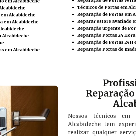
Reparação de Portas verti
io em Alcabideche
Técnicos de Portas em Al
Alcabideche
Reparação de Portas em A
o em Alcabideche
Reparar estore avariado 
a em Alcabideche
Reparação urgente de Por
Alcabideche
Reparação Portas 24 Hora
m Alcabideche
Reparação de Portas 24H 
he
Reparação Portas de made
as em Alcabideche
Profis
Reparação 
Alca
Nossos técnicos em 
Alcabideche tem exper
realizar qualquer serv