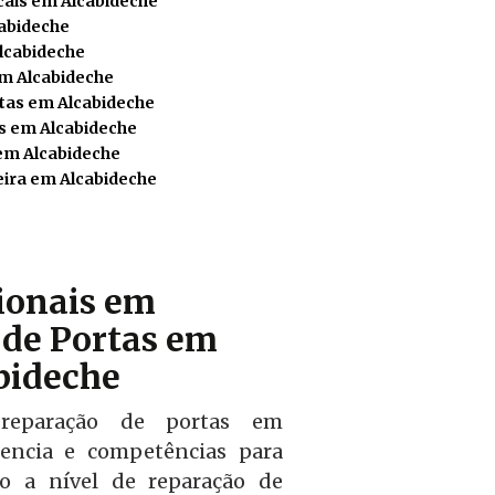
cais em Alcabideche
cabideche
lcabideche
em Alcabideche
tas em Alcabideche
s em Alcabideche
em Alcabideche
ira em Alcabideche
sionais em
de Portas em
bideche
reparação de portas em
iencia e competências para
iço a nível de reparação de