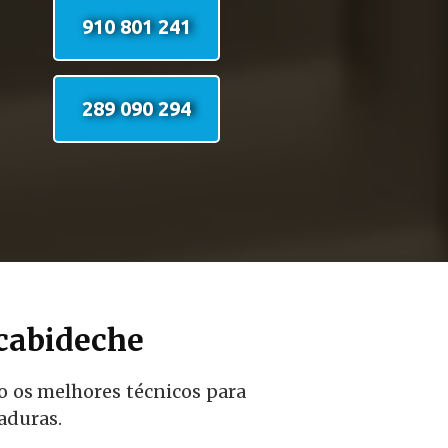
910 801 241
289 090 294
cabideche
o os melhores técnicos para
aduras.