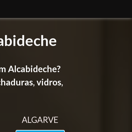
abideche
em Alcabideche?
haduras, vidros,
ALGARVE